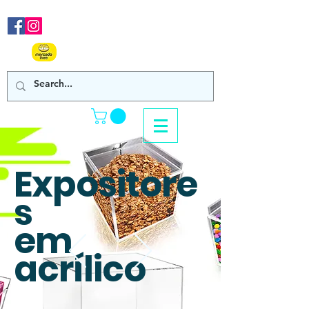
Nos acompanhe em nossas
redes sociais!
Clique Aqui e confira
nossos produtos de venda online!
Expositore
s
em
acrílico