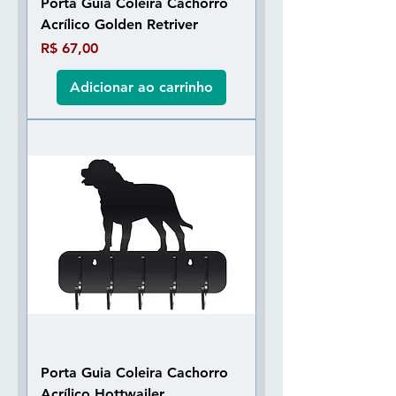
Porta Guia Coleira Cachorro
Acrílico Golden Retriver
Preço
R$ 67,00
Adicionar ao carrinho
Porta Guia Coleira Cachorro
Acrílico Hottwailer