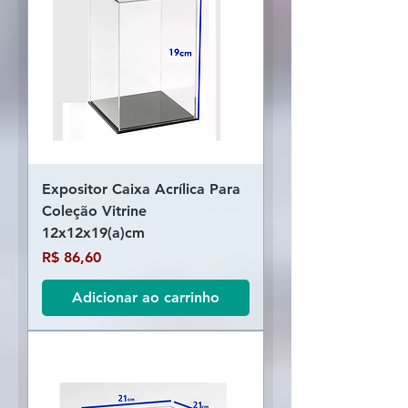
Expositor Caixa Acrílica Para
Coleção Vitrine
12x12x19(a)cm
Preço
R$ 86,60
Adicionar ao carrinho