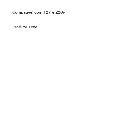
Compatível com 127 e 220v
Produto Leve
----------Medidas----------
Altura do lustre 30 cm
Largura do lustre 17cm
Altura total com fio em seu
comprimento máximo 92cm
© 2023 por Quadricor Comunicação
Visual