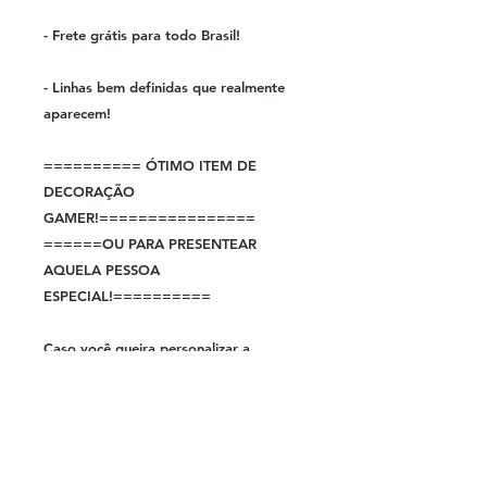
- Frete grátis para todo Brasil!
- Linhas bem definidas que realmente
aparecem!
========== ÓTIMO ITEM DE
DECORAÇÃO
GAMER!================
======OU PARA PRESENTEAR
AQUELA PESSOA
ESPECIAL!==========
Caso você queira personalizar a
Luminária basta enviar uma pergunta
para ver se conseguimos lhe atender,
somos fabricantes e podemos
desenvolver qualquer modelo!