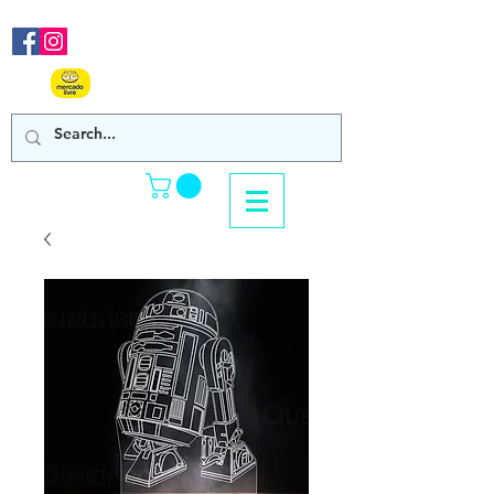
Nos acompanhe em nossas
redes sociais!
Clique Aqui e confira
nossos produtos de venda online!