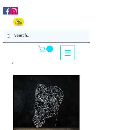
Nos acompanhe em nossas
redes sociais!
Clique Aqui e confira
nossos produtos de venda online!