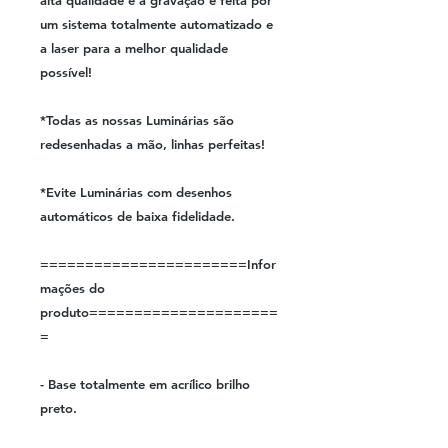
alta qualidade e a gravação é feita por
um sistema totalmente automatizado e
a laser para a melhor qualidade
possível!
*Todas as nossas Luminárias são
redesenhadas a mão, linhas perfeitas!
*Evite Luminárias com desenhos
automáticos de baixa fidelidade.
=======================Infor
mações do
produto=====================
=
- Base totalmente em acrílico brilho
preto.