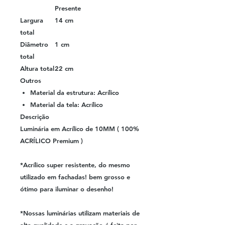
Presente
Largura
14 cm
total
Diâmetro
1 cm
total
Altura total
22 cm
Outros
Material da estrutura: Acrílico
Material da tela: Acrílico
Descrição
Luminária em Acrílico de 10MM ( 100%
ACRÍLICO Premium )
*Acrílico super resistente, do mesmo
utilizado em fachadas! bem grosso e
ótimo para iluminar o desenho!
*Nossas luminárias utilizam materiais de