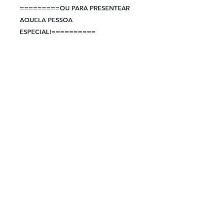
=========OU PARA PRESENTEAR
AQUELA PESSOA
ESPECIAL!==========
Caso você queira personalizar a
Luminária basta enviar uma pergunta
para ver se conseguimos lhe atender,
somos fabricantes e podemos
desenvolver qualquer modelo!
Imagem Ilustrativa da arte do produto
em 3D
O produto real tende a ser muito mais
bonito!