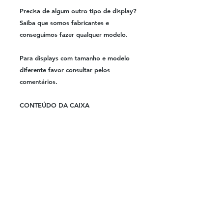
Precisa de algum outro tipo de display?
Saiba que somos fabricantes e
conseguimos fazer qualquer modelo.
Para displays com tamanho e modelo
diferente favor consultar pelos
comentários.
CONTEÚDO DA CAIXA
1 unidade display acrílico 30x22x19cm
*****NÃO ACOMPANHA BALAS,
DOCES PLAQUINHAS OU QUALQUER
ITEM QUE APEREÇA NA FOTO QUE
NÃO SEJA O EXPOSITOR*****
FOTO REAL DO PRODUTO