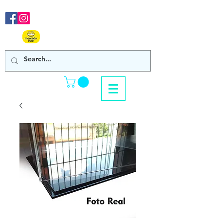
Nos acompanhe em nossas
redes sociais!
Clique Aqui e confira
nossos produtos de venda online!