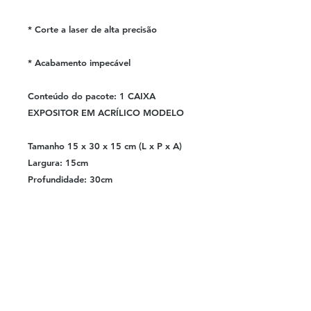
* Corte a laser de alta precisão
* Acabamento impecável
Conteúdo do pacote: 1 CAIXA
EXPOSITOR EM ACRÍLICO MODELO
Tamanho 15 x 30 x 15 cm (L x P x A)
Largura: 15cm
Profundidade: 30cm
Altura: 15cm
© 2023 por Quadricor Comunicação
Visual