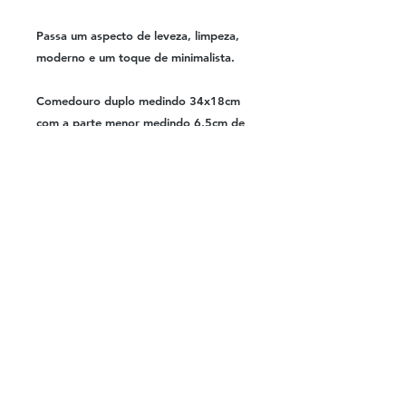
Passa um aspecto de leveza, limpeza,
moderno e um toque de minimalista.
Comedouro duplo medindo 34x18cm
com a parte menor medindo 6,5cm de
altura e a parte de trás medindo 8,5cm
dando uma leve inclinação para facilitar
o lanche do seu PET.
Conteúdo da embalagem: 1 comedouro
para cães pequenos e gatos duplo.
© 2023 por Quadricor Comunicação
Visual