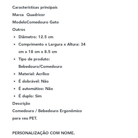
Características principais
Marca
Quadricor
Modelo
Comedouro Gato
Outros
Diâmetro: 12.5 cm
Comprimento x Largura x Altura: 34
cm x 18 cm x 8.5 cm
Tipo de produto:
Bebedouro/Comedouro
Material: Acrílico
É dobrável: Não
É automático: Não
É duplo: Sim
Descrição
Comedouro / Bebedouro Ergonômico
para seu PET.
PERSONALIZAÇÃO COM NOME,