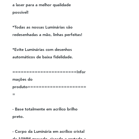
a laser para a melhor qualidade
possível!
*Todas as nossas Luminárias são
redesenhadas a mão, linhas perfeitas!
*Evite Luminárias com desenhos
automáticos de baixa fidelidade.
=======================Infor
mações do
produto=====================
=
- Base totalmente em acrílico brilho
preto.
- Corpo da Luminária em acrílico cristal
de 10MM gravado, riscado e cortado a