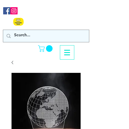
Nos acompanhe em nossas
redes sociais!
Clique Aqui e confira
nossos produtos de venda online!