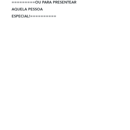
=========OU PARA PRESENTEAR
AQUELA PESSOA
ESPECIAL!==========
Caso você queira personalizar a
Luminária basta enviar uma pergunta
para ver se conseguimos lhe atender,
somos fabricantes e podemos
desenvolver qualquer modelo!
Imagem Ilustrativa da arte do produto
em 3D
O produto real tende a ser muito mais
bonito!